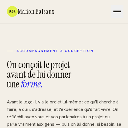
Marion Balsaux
ACCOMPAGNEMENT & CONCEPTION
Services
On conçoit le projet
Accompagnement & conception
avant de lui donner
Clarifier le projet et l'expérience
une
forme.
Direction artistique & réalisation
→
Donner forme au projet
Avant le logo, il y a le projet lui-même : ce qu'il cherche à
Outils & automatisation
faire, à qui il s'adresse, et l'expérience qu'il fait vivre. On
Faire vivre le projet dans le temps
réfléchit avec vous et vos partenaires à un projet qui
parle vraiment aux gens — puis on lui donne, si besoin, sa