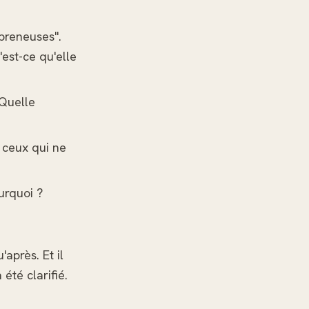
epreneuses".
est-ce qu'elle
 Quelle
 ceux qui ne
urquoi ?
après. Et il
 été clarifié.