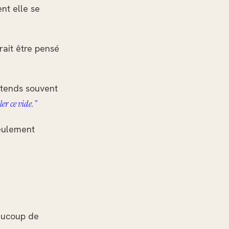
ent elle se
rait être pensé
entends souvent
ler ce vide."
seulement
eaucoup de