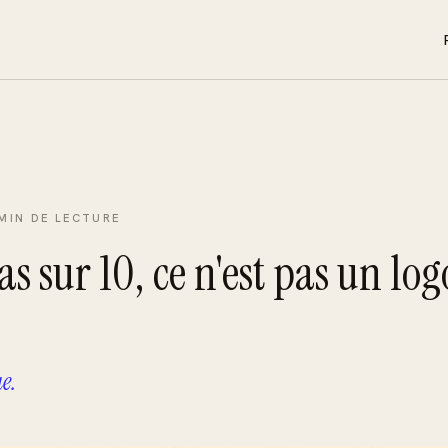
Accompagn
Clarifier l
Direction ar
Donner for
 MIN
DE LECTURE
Outils & au
s sur 10, ce n'est pas un log
Faire vivre
e.