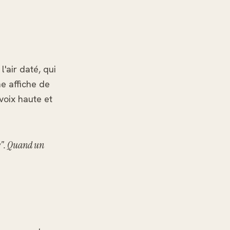
'air daté, qui
ne affiche de
voix haute et
ns". Quand un