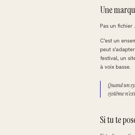
Une marque
Pas un fichier 
C'est un ensem
peut s'adapter
festival, un s
à voix basse.
Quand un sys
système n'exis
Si tu te po