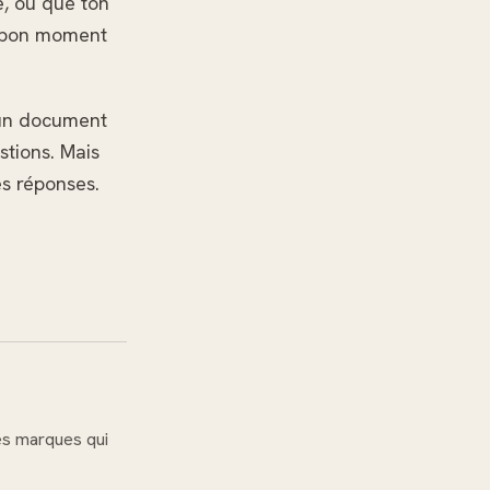
e, ou que ton
e bon moment
 un document
stions. Mais
es réponses.
es marques qui