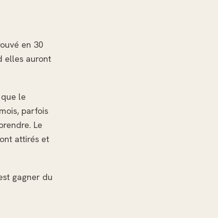
rouvé en 30
 elles auront
 que le
ois, parfois
prendre. Le
ont attirés et
'est gagner du