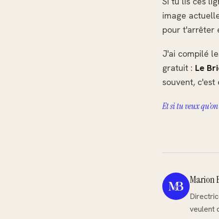
Si tu lis ces 
image actuelle
pour t'arrêter
J'ai compilé l
gratuit :
Le Bri
souvent, c'est
Et si tu veux qu'on
Marion 
Directri
veulent 