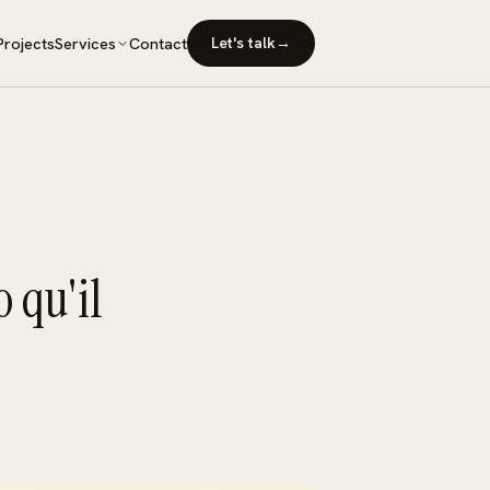
Projects
Services
Contact
Let's talk
→
ement & conception
e projet et l'expérience
tistique & réalisation
me au projet
tomatisation
o qu'il
 le projet dans le temps